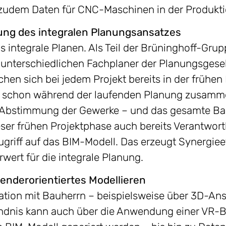
 zudem Daten für CNC-Maschinen in der Produktio
ung des integralen Planungsansatzes
 integrale Planen. Als Teil der Brüninghoff-Grup
e unterschiedlichen Fachplaner der Planungsgese
n sich bei jedem Projekt bereits in der frühen 
n schon während der laufenden Planung zusamme
e Abstimmung der Gewerke – und das gesamte Baup
er frühen Projektphase auch bereits Verantwortl
ugriff auf das BIM-Modell. Das erzeugt Synergiee
wert für die integrale Planung.
nderorientiertes Modellieren
ation mit Bauherrn – beispielsweise über 3D-Ans
dnis kann auch über die Anwendung einer VR-Bri