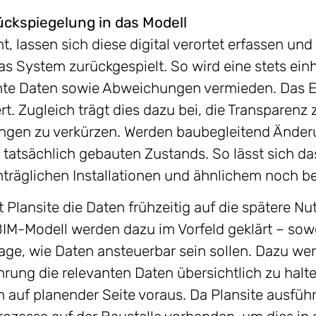
ckspiegelung in das Modell
 lassen sich diese digital verortet erfassen un
s System zurückgespielt. So wird eine stets einh
nte Daten sowie Abweichungen vermieden. Das E
rt. Zugleich trägt dies dazu bei, die Transparenz
ngen zu verkürzen. Werden baubegleitend Änder
 tatsächlich gebauten Zustands. So lässt sich da
äglichen Installationen und ähnlichem noch be
 Plansite die Daten frühzeitig auf die spätere Nu
BIM-Modell werden dazu im Vorfeld geklärt – so
Frage, wie Daten ansteuerbar sein sollen. Dazu we
hrung die relevanten Daten übersichtlich zu hal
f planender Seite voraus. Da Plansite ausführun