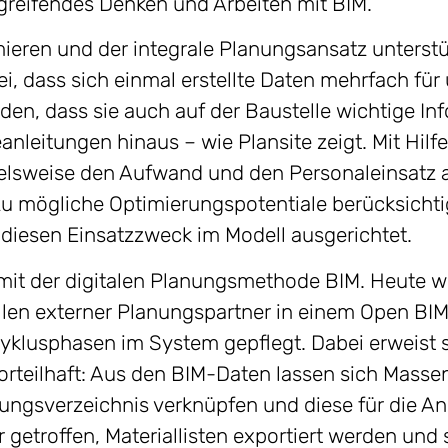
reifendes Denken und Arbeiten mit BIM.
ieren und der integrale Planungsansatz unterstütz
, dass sich einmal erstellte Daten mehrfach für
en, dass sie auch auf der Baustelle wichtige Inf
leitungen hinaus – wie Plansite zeigt. Mit Hilfe
elsweise den Aufwand und den Personaleinsatz au
u mögliche Optimierungspotentiale berücksichti
diesen Einsatzzweck im Modell ausgerichtet.
e mit der digitalen Planungsmethode BIM. Heute 
en externer Planungspartner in einem Open BIM
zyklusphasen im System gepflegt. Dabei erweist 
 vorteilhaft: Aus den BIM-Daten lassen sich Mass
tungsverzeichnis verknüpfen und diese für die A
etroffen, Materiallisten exportiert werden und s