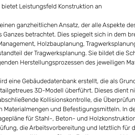
bietet Leistungsfeld Konstruktion an
inen ganzheitlichen Ansatz, der alle Aspekte d
nzes betrachtet. Dies spiegelt sich in dem br
M-Management, Holzbauplanung, Tragwerksplanun
standteil der Tragwerksplanung. Sie bildet die Sc
enden Herstellungsprozessen des jeweiligen Mat
ird eine Gebäudedatenbank erstellt, die als Grund
detailgetreues 3D-Modell überführt. Dieses dient 
bschließende Kollisionskontrolle, die Überprüf
on Materialmengen und Befestigungsmitteln. In de
gepläne für Stahl-, Beton- und Holzkonstruktione
üfung, die Arbeitsvorbereitung und letztlich für