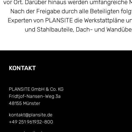
vor Ort. Darüber hinaus werden umfangreiche M
Nach der Freigabe durch alle Beteiligten folgt
Experten von PLANSITE die Werkstattpläne un
und Stahlbauteile, Dach- und Wandüber
KONTAKT
PLANSITE GmbH & Co. KG
Fridtjof-Nansen-Weg 3a
48155 Münster
kontakt@plansite.de
+49 251 961932-800